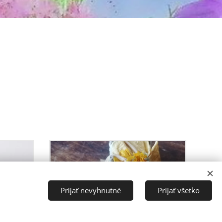
Prijať nevyhnutné
Prijať všetko