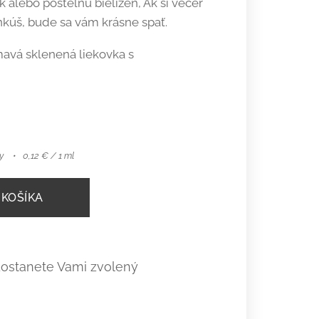
k alebo posteľnú bielizeň, Ak si večer
nkúš, bude sa vám krásne spať.
mavá sklenená liekovka s
y
0,12 € / 1 ml
 KOŠÍKA
 dostanete Vami zvolený