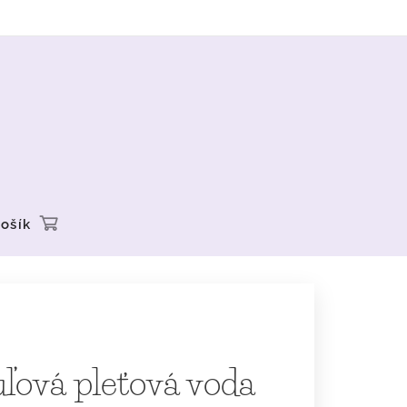
ošík
ľová pleťová voda