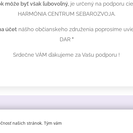
ok môže byť však ľubovoľný,
je určený na podporu cieľ
HARMÓNIA CENTRUM SEBAROZVOJA.
a účet
nášho občianskeho združenia poprosíme uvie
DAR
"
Srdečne VÁM ďakujeme za Vašu podporu !
 2023
Z Monikinej chyžky.
Všetky práva vyhradené. All rights reserv
ečnosť našich stránok. Tým vám
Vš
eobecné podmienky
/
Ochrana osobných údajov
Cookies