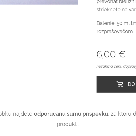
prevoňať bielizní
strieknete na va
Balenie: 50 ml t
rozprašovačom
6,00
€
nezahŕňa cenu doprav
DO
obku nájdete
odporúčanú sumu príspevku
, za ktorú
produkt .