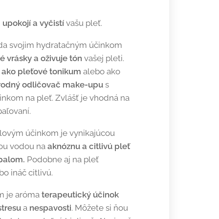
, upokojí a vyčistí
vašu pleť.
da svojim hydratačným účinkom
 vrásky a oživuje tón
vašej pleti.
ť
ako pleťové tonikum
alebo ako
írodný odličovač make-upu
s
nkom na pleť. Zvlášť je vhodná na
paľovaní.
alovým účinkom je vynikajúcou
cou vodou na
aknóznu a citlivú pleť
palom.
Podobne aj na pleť
o ináč citlivú.
m je aróma
terapeutický účinok
stresu
a
nespavosti
. Môžete si ňou