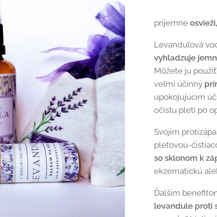
príjemne
osvieži
Levanduľová vo
vyhladzuje jemné
Môžete ju použi
veľmi účinný
pr
upokojujúcim úči
očistu pleti po o
Svojim protizáp
pleťovou-čistia
so sklonom k zá
ekzematickú aleb
Ďalším benefito
levandule proti 