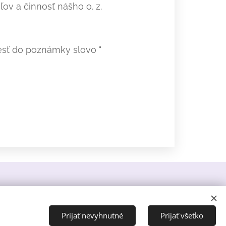
ov a činnosť nášho o. z.
sť do poznámky slovo "
ed.
Prijať nevyhnutné
Prijať všetko