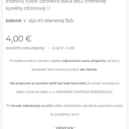
trstinový cukor, citrónová šťava (BEZ chemickej
kyseliny citrónovej ! )
balené:
v 250 ml sklenenej fľaši
4,00
€
nezahŕňa cenu dopravy
0,02 € / 1 ml
Pri každom našom výrobku nájdete
odporúčanú sumu príspevku
, za ktorú
dostanete Vami zvolený produkt
ako darček.
Váš príspevok za výrobok môže byť však ľubovoľný,
je určený na podporu
cieľov a činnosti nášho o. z. HARMÓNIA CENTRUM SEBAROZVOJA.
Pri
úhrade objednávky na účet
nášho občianskeho združenia poprosíme uviesť
do poznámky slovo
"
P
RÍSPEVOK "