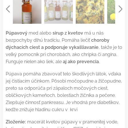
Púpavový
med alebo
sirup z kvetov
má u nás
bezpochyby dlhú tradíciu. Pomáha liečiť
choroby
dýchacích ciest a podporuje vykašliavanie
, takže je to
veľký pomocník pri chorobách, ako chrípka či angína.
Funguje nielen ako liek, ale
aj ako prevencia
.
Púpava pomáha zbavovať telo škodlivých látok, vďaka
jej čistiacim účinkom. Pôsobí močopudne a žlčopudne,
preto sa odporúča pri zápaloch močových ciest,
obličkových kameňoch, bolestiach žlčníka a pečene.
Zlepšuje činnosť pankreasu. Je vhodná pre diabetikov,
keďže znižuje hladinu cukru v krvi
Zloženie:
macerát kvetov púpavy v pramenitej vode,