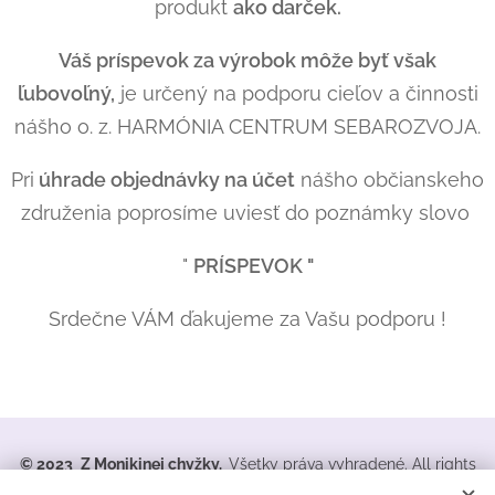
produkt
ako darček.
Váš príspevok za výrobok môže byť však
ľubovoľný,
je určený na podporu cieľov a činnosti
nášho o. z. HARMÓNIA CENTRUM SEBAROZVOJA.
Pri
úhrade objednávky na účet
nášho občianskeho
združenia poprosíme uviesť do poznámky slovo
"
P
RÍSPEVOK "
Srdečne VÁM ďakujeme za Vašu podporu !
© 2023
Z Monikinej chyžky.
Všetky práva vyhradené. All rights
reserved.