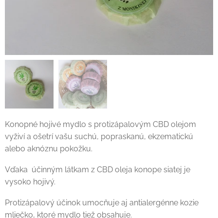
Konopné hojivé mydlo s protizápalovým CBD olejom
vyživí a ošetrí vašu suchú, popraskanú, ekzematickú
alebo aknóznu pokožku.
Vďaka účinným látkam z CBD oleja konope siatej je
vysoko hojivý.
Protizápalový účinok umocňuje aj antialergénne kozie
mliečko, ktoré mydlo tiež obsahuje.