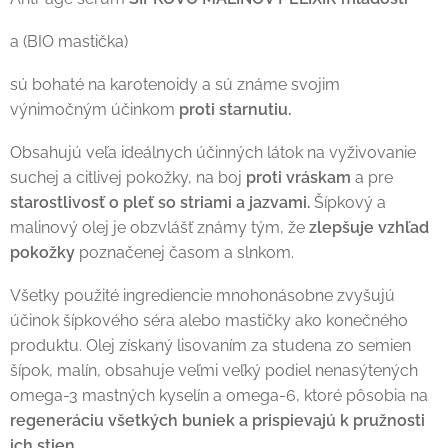
a (BIO mastička)
sú bohaté na karotenoidy a sú známe svojim
výnimočným účinkom
proti starnutiu.
Obsahujú veľa ideálnych účinných látok na vyživovanie
suchej a citlivej pokožky, na boj
proti vráskam
a pre
starostlivosť o pleť so striami a jazvami.
Šípkový a
malinový olej je obzvlášť známy tým, že
zlepšuje vzhľad
pokožky
poznačenej časom a slnkom.
Všetky použité ingrediencie mnohonásobne zvyšujú
účinok šípkového séra alebo mastičky ako konečného
produktu. Olej získaný lisovaním za studena zo semien
šípok, malín, obsahuje veľmi veľký podiel nenasýtených
omega-3 mastných kyselín a omega-6, ktoré pôsobia na
regeneráciu všetkých buniek a prispievajú k pružnosti
ich stien.