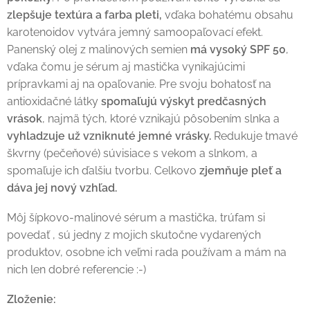
zlepšuje textúra a farba pleti,
vďaka bohatému obsahu
karotenoidov vytvára jemný samoopaľovací efekt.
Panenský olej z malinových semien
má vysoký SPF 50
,
vďaka čomu je sérum aj mastička vynikajúcimi
prípravkami aj na opaľovanie. Pre svoju bohatosť na
antioxidačné látky
spomaľujú výskyt predčasných
vrások
, najmä tých, ktoré vznikajú pôsobením slnka a
vyhladzuje už vzniknuté jemné vrásky.
Redukuje tmavé
škvrny (pečeňové) súvisiace s vekom a slnkom, a
spomaľuje ich ďalšiu tvorbu. Celkovo
zjemňuje pleť a
dáva jej nový vzhľad.
Môj šípkovo-malinové sérum a mastička, trúfam si
povedať , sú jedny z mojich skutočne vydarených
produktov, osobne ich veľmi rada používam a mám na
nich len dobré referencie :-)
Zloženie: