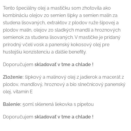
Tento špeciálny olej a mastičku som zhotovila ako
kombináciu olejov zo semien šípky a semien malín za
studena lisovaných, extraktov z plodov ruže šípovej a
plodov malín, olejov zo sladkých mandlí a hroznových
semienok za studena lisovaných. V mastičke je pridaný
prírodný včelí vosk a panenský kokosový olej pre
hustejšiu konzistenciu a ďalšie benefity.
Doporučujem
skladovať v tme a chlade !
Zloženie:
šípkový a malinový olej z jadierok a macerát z
plodov, mandľový, hroznový a bio slnečnicový panenský
olej, vitamín E
Balenie:
50ml sklenená liekovka s pipetou
Doporučujem
skladovať v tme a chlade !