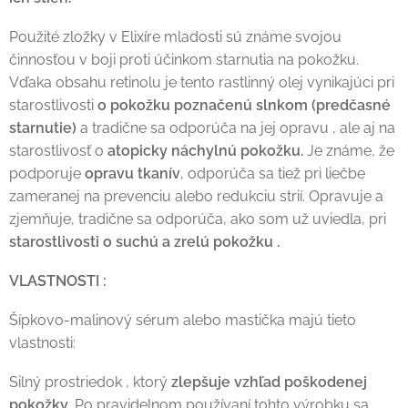
Použité zložky v Elixíre mladosti sú známe svojou
činnosťou v boji proti účinkom starnutia na pokožku.
Vďaka obsahu retinolu je tento rastlinný olej vynikajúci pri
starostlivosti
o pokožku poznačenú slnkom (predčasné
starnutie)
a tradične sa odporúča na jej opravu , ale aj na
starostlivosť o
atopicky náchylnú pokožku.
Je známe, že
podporuje
opravu tkanív
, odporúča sa tiež pri liečbe
zameranej na prevenciu alebo redukciu strií. Opravuje a
zjemňuje, tradične sa odporúča, ako som už uviedla, pri
starostlivosti o suchú a zrelú pokožku .
VLASTNOSTI :
Šípkovo-malinový sérum alebo mastička majú tieto
vlastnosti:
Silný prostriedok , ktorý
zlepšuje vzhľad poškodenej
pokožky
. Po pravidelnom používaní tohto výrobku sa