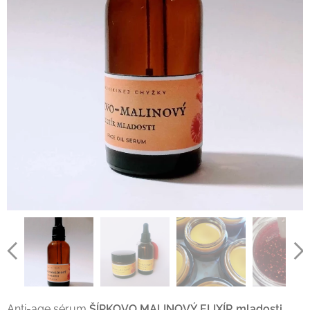
Anti-age sérum
ŠÍPKOVO MALINOVÝ ELIXÍR mladosti